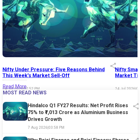
Nifty Under Pressure: Five Reasons Behind
Nifty Smal
This Week's Market Sell-Off
Market Tim
Read More
24 Jul 2026
|
07:52 PM
24 Jul 2026
|
0
MOST READ NEWS
Hindalco Q1 FY27 Results: Net Profit Rises
75% to ₹7,013 Crore as Aluminium Business
Drives Growth
7 Aug 2026
|
03:58 PM