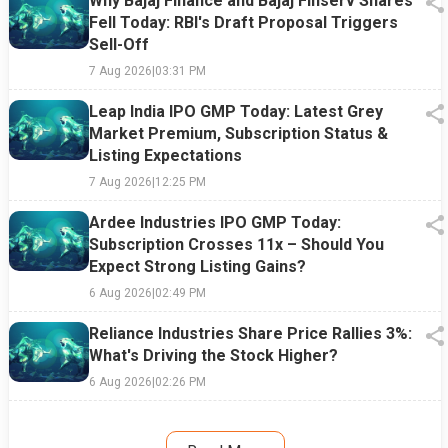
Why Bajaj Finance and Bajaj Finserv Shares
Fell Today: RBI's Draft Proposal Triggers
Sell-Off
7 Aug 2026
|
03:31 PM
Leap India IPO GMP Today: Latest Grey
Market Premium, Subscription Status &
Listing Expectations
7 Aug 2026
|
12:25 PM
Ardee Industries IPO GMP Today:
Subscription Crosses 11x – Should You
Expect Strong Listing Gains?
6 Aug 2026
|
02:49 PM
Reliance Industries Share Price Rallies 3%:
What's Driving the Stock Higher?
6 Aug 2026
|
02:26 PM