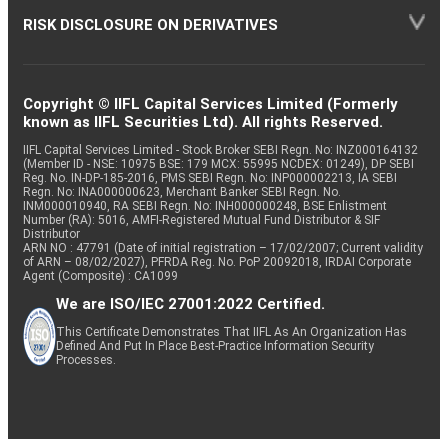
RISK DISCLOSURE ON DERIVATIVES
Copyright © IIFL Capital Services Limited (Formerly
known as IIFL Securities Ltd). All rights Reserved.
IIFL Capital Services Limited - Stock Broker SEBI Regn. No: INZ000164132
(Member ID - NSE: 10975 BSE: 179 MCX: 55995 NCDEX: 01249), DP SEBI
Reg. No. IN-DP-185-2016, PMS SEBI Regn. No: INP000002213, IA SEBI
Regn. No: INA000000623, Merchant Banker SEBI Regn. No.
INM000010940, RA SEBI Regn. No: INH000000248, BSE Enlistment
Number (RA): 5016, AMFI-Registered Mutual Fund Distributor & SIF
Distributor
ARN NO : 47791 (Date of initial registration – 17/02/2007; Current validity
of ARN – 08/02/2027), PFRDA Reg. No. PoP 20092018, IRDAI Corporate
Agent (Composite) : CA1099
We are ISO/IEC 27001:2022 Certified.
This Certificate Demonstrates That IIFL As An Organization Has
Defined And Put In Place Best-Practice Information Security
Processes.